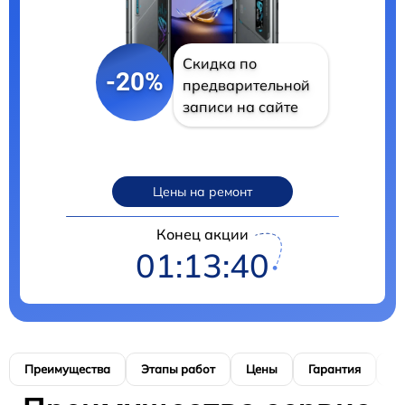
Скидка по
-20%
предварительной
записи на сайте
Цены на ремонт
Конец акции
01:13:39
Преимущества
Этапы работ
Цены
Гарантия
М